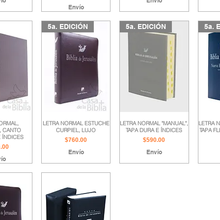
ío
Envío
Envío
5a. EDICIÓN
5a. EDICIÓN
5a. 
ORMAL,
LETRA NORMAL ESTUCHE
LETRA NORMAL "MANUAL",
LETRA N
, CANTO
CURPIEL, LUJO
TAPA DURA E ÍNDICES
TAPA FL
 ÍNDICES
Precio
Precio
$760.00
$590.00
io
.00
Envío
Envío
ío