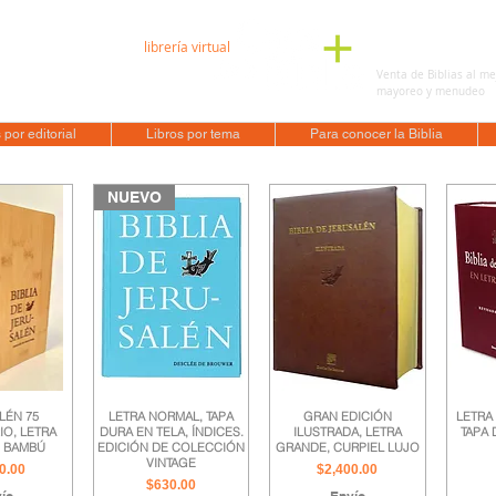
librería virtual
136 6263
Venta de Biblias al me
éxico
mayoreo y menudeo
 por editorial
Libros por tema
Para conocer la Biblia
NUEVO
LÉN 75
LETRA NORMAL, TAPA
GRAN EDICIÓN
LETRA
IO, LETRA
DURA EN TELA, ÍNDICES.
ILUSTRADA, LETRA
TAPA 
 BAMBÚ
EDICIÓN DE COLECCIÓN
GRANDE, CURPIEL LUJO
VINTAGE
o
Precio
0.00
$2,400.00
Precio
$630.00