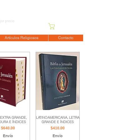
jor precio
Carrito
Artículos Religiosos
Contacto
 EXTRA GRANDE,
LATINOAMERICANA, LETRA
DURA E ÍNDICES
GRANDE E ÍNDICES
Precio
Precio
$640.00
$410.00
Envío
Envío