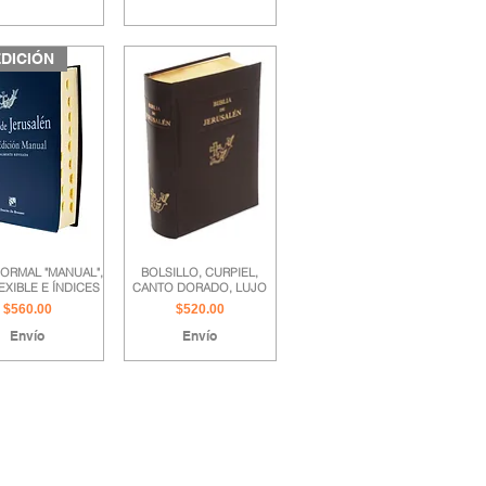
EDICIÓN
ORMAL "MANUAL",
BOLSILLO, CURPIEL,
EXIBLE E ÍNDICES
CANTO DORADO, LUJO
Precio
Precio
$560.00
$520.00
Envío
Envío