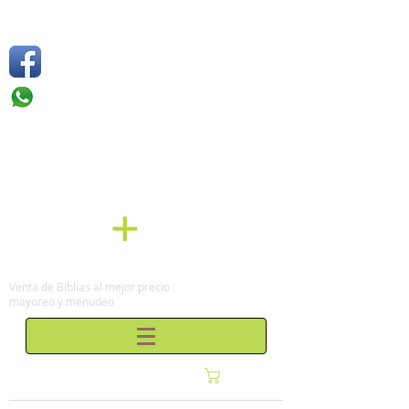
Síguenos
Móvil: +52 1
55 4136
6263
Tel: (0155)
57 50 10 00
en la Ciudad de México
Venta de Biblias al mejor precio
mayoreo y menudeo
Carrito