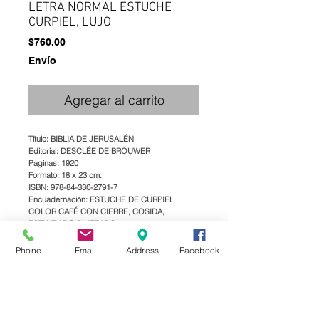
LETRA NORMAL ESTUCHE
CURPIEL, LUJO
Precio
$760.00
Envío
Agregar al carrito
Título: BIBLIA DE JERUSALÉN
Editorial: DESCLÉE DE BROUWER
Paginas: 1920
Formato: 18 x 23 cm.
ISBN: 978-84-330-2791-7
Encuadernación: ESTUCHE DE CURPIEL
COLOR CAFÉ CON CIERRE, COSIDA,
ESTAMPADO PLATEADO
Peso: 1.075 kg
Phone
Email
Address
Facebook
-LETRA NORMAL
-ÍNDICES DE UÑERO
-CANTO PLATEADO
-ESTUCHE DE CURPIEL CON CIERRE