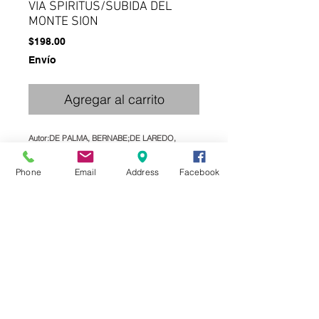
VIA SPIRITUS/SUBIDA DEL
MONTE SION
Precio
$198.00
Envío
Agregar al carrito
Autor:DE PALMA, BERNABE;DE LAREDO, 
BERNARDINO
Editorial:BAC
Phone
Email
Address
Facebook
Tematica:CLASICOS DE ESPIRITUALIDAD
Colección:ESPIRITUALIDAD
ISBN9788479143688.00
Medidas:14 X 21
Peso: 0.450 KG
Paginas:365
Details
Dos obras eminentes de reforma espiritual,
evangélica, puramente católica, conforme al