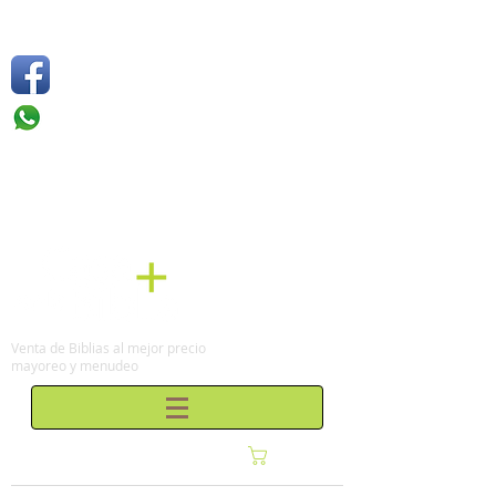
Síguenos
Móvil: +52 1
55 4136
6263
Tel: (0155)
57 50 10 00
en la Ciudad de México
Venta de Biblias al mejor precio
mayoreo y menudeo
Carrito