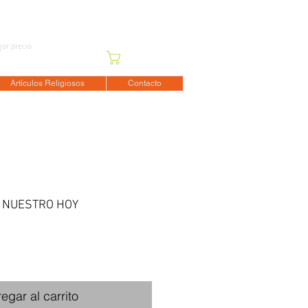
jor precio
Carrito
Artículos Religiosos
Contacto
 NUESTRO HOY
o
egar al carrito