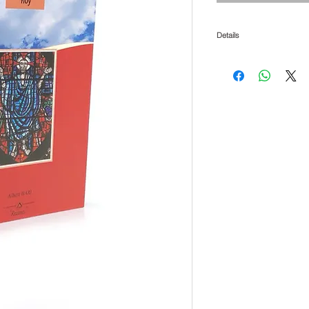
Details
Jesus recorrio el pais hacie
los pobres, compartio el 
vida, los primeros cristian
Jesus