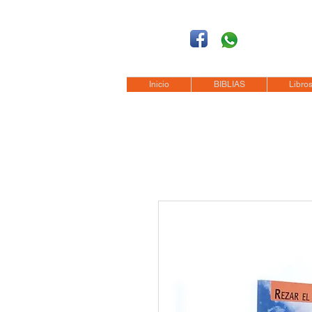
Síguenos
Móvil: +52 1
55 4
Tel: (0155)
57 50 10 00
en la Ciudad de M
Inicio
BIBLIAS
Libros