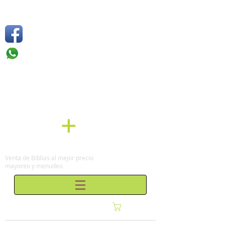
Síguenos
Móvil: +52 1
55 4136
6263
Tel: (0155)
57 50 10 00
en la Ciudad de México
Venta de Biblias al mejor precio
mayoreo y menudeo
Carrito