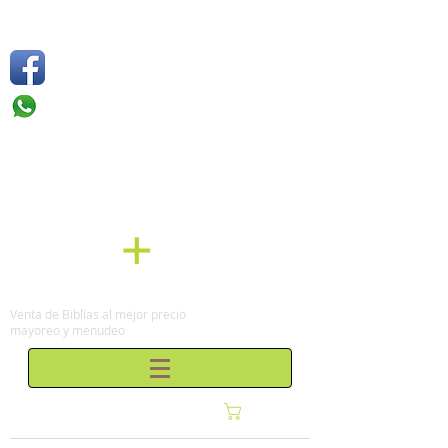
Síguenos
Móvil: +52 1
55 4136
6263
Tel: (0155)
57 50 10 00
en la Ciudad de México
Venta de Biblias al mejor precio
mayoreo y menudeo
Carrito