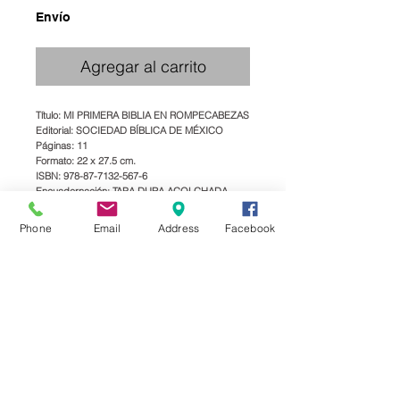
Envío
Agregar al carrito
Título: MI PRIMERA BIBLIA EN ROMPECABEZAS
Editorial: SOCIEDAD BÍBLICA DE MÉXICO
Páginas: 11
Formato: 22 x 27.5 cm.
ISBN: 978-87-7132-567-6
Encuadernación: TAPA DURA ACOLCHADA
-6 ROMPECABEZAS
Phone
Email
Address
Facebook
-TOTALMENTE ILUSTRADA
-PARA NIÑOS
PRECIO:
$150 MENUDEO
$139 MAYOREO
Details
Ahora tanto los bebés como los más pequeñitos