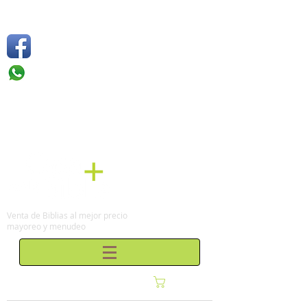
Síguenos
Móvil: +52 1
55 4136
6263
Tel: (0155)
57 50 10 00
en la Ciudad de México
Venta de Biblias al mejor precio
mayoreo y menudeo
Carrito