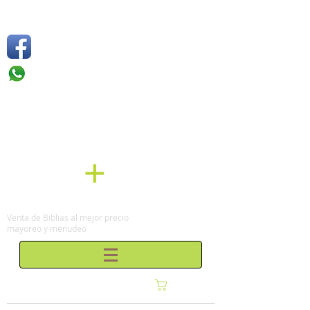
Síguenos
Móvil: +52 1
55 4136
6263
Tel: (0155)
57 50 10 00
en la Ciudad de México
Venta de Biblias al mejor precio
mayoreo y menudeo
Carrito