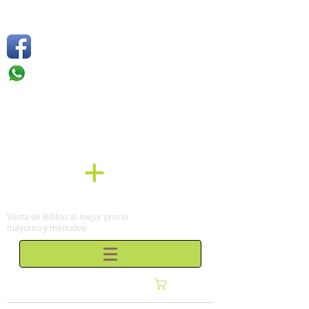
Síguenos
Móvil: +52 1
55 4136
6263
Tel: (0155)
57 50 10 00
en la Ciudad de México
Venta de Biblias al mejor precio
mayoreo y menudeo
Carrito