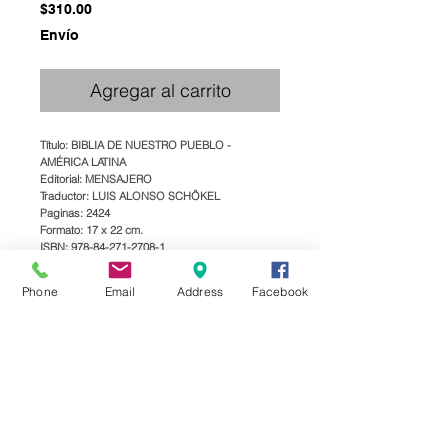
Precio
$310.00
Envío
Agregar al carrito
Título: BIBLIA DE NUESTRO PUEBLO -
AMÉRICA LATINA
Editorial: MENSAJERO
Traductor: LUIS ALONSO SCHÖKEL
Paginas: 2424
Formato: 17 x 22 cm.
ISBN: 978-84-271-2708-1
Encuadernación: TAPA DURA (CARTONÉ)
Peso: 0.655 kg
Phone
Email
Address
Facebook
-LETRA GRANDE
-ÍNDICES DE UÑERO
-COLORES: VERDE, AZUL Y ROJA
CLAVE:
01ADNPUB01DATDCINL