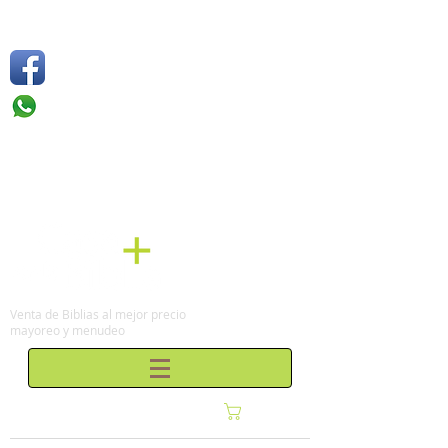
Síguenos
Móvil: +52 1
55 4136
6263
Tel: (0155)
57 50 10 00
en la Ciudad de México
Venta de Biblias al mejor precio
mayoreo y menudeo
Carrito