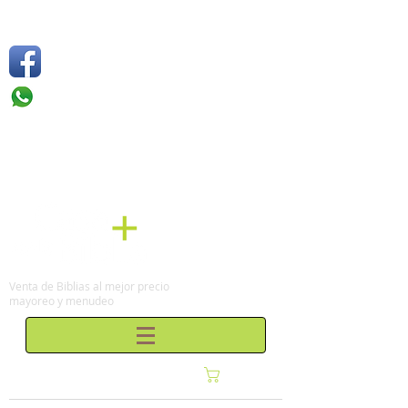
Síguenos
Móvil: +52 1
55 4136
6263
Tel: (0155)
57 50 10 00
en la Ciudad de México
Venta de Biblias al mejor precio
mayoreo y menudeo
Carrito