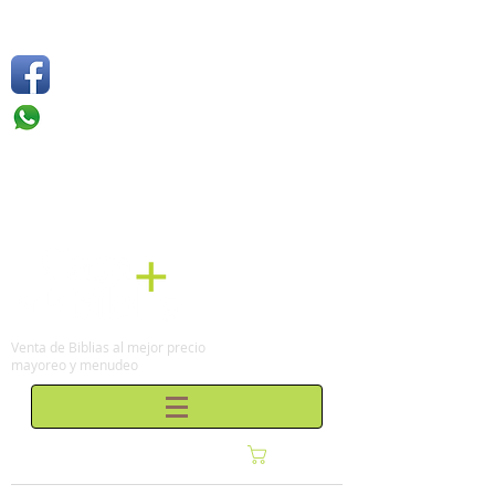
Síguenos
Móvil: +52 1
55 4136
6263
Tel: (0155)
57 50 10 00
en la Ciudad de México
Venta de Biblias al mejor precio
mayoreo y menudeo
Carrito