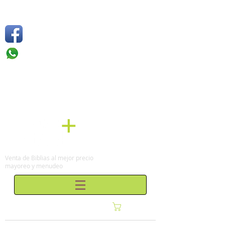
Síguenos
Móvil: +52 1
55 4136
6263
Tel: (0155)
57 50 10 00
en la Ciudad de México
Venta de Biblias al mejor precio
mayoreo y menudeo
Carrito