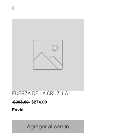
FUERZA DE LA CRUZ, LA
Precio
Precio
 $305.00 
$274.00
de
Envío
oferta
Agregar al carrito