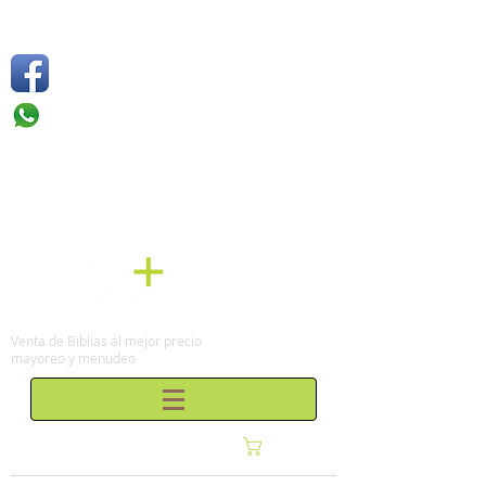
Síguenos
Móvil: +52 1
55 4136
6263
Tel: (0155)
57 50 10 00
en la Ciudad de México
Venta de Biblias al mejor precio
mayoreo y menudeo
Carrito