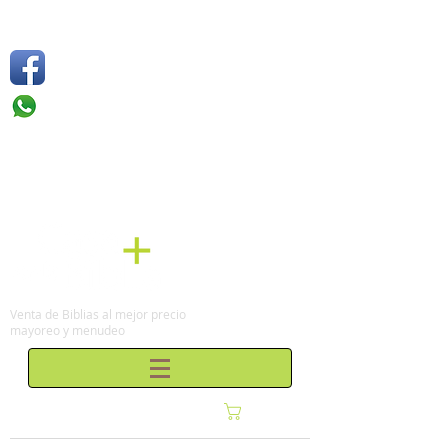
Síguenos
Móvil: +52 1
55 4136
6263
Tel: (0155)
57 50 10 00
en la Ciudad de México
Venta de Biblias al mejor precio
mayoreo y menudeo
Carrito