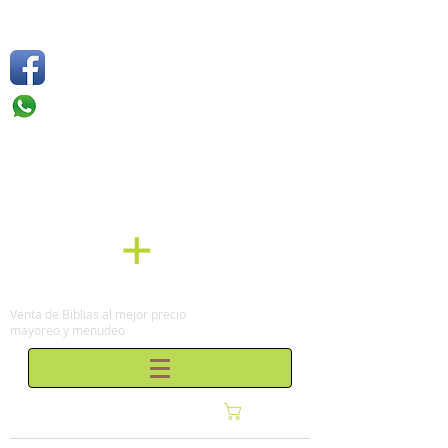
Síguenos
Móvil: +52 1
55 4136
6263
Tel: (0155)
57 50 10 00
en la Ciudad de México
Venta de Biblias al mejor precio
mayoreo y menudeo
Carrito