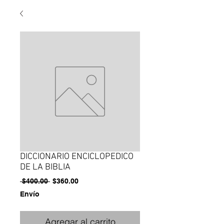
DICCIONARIO ENCICLOPEDICO
DE LA BIBLIA
Precio
Precio
 $400.00 
$360.00
de
Envío
oferta
Agregar al carrito