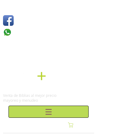
Síguenos
Móvil: +52 1
55 4136
6263
Tel: (0155)
57 50 10 00
en la Ciudad de México
Venta de Biblias al mejor precio
mayoreo y menudeo
Carrito