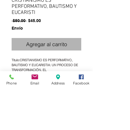
CRISTIANISMO ES
PERFORMATIVO, BAUTISMO Y
EUCARISTI
Precio
Precio
 $50.00 
$45.00
de
Envío
oferta
Agregar al carrito
Titulo:CRISTIANISMO ES PERFORMATIVO, 
BAUTISMO Y EUCARISTIA: UN PROCESO DE 
TRANSFORMACIÓN, EL
Subtitulo:
Autor:MANGLANO, JOSE PEDRO
Phone
Email
Address
Facebook
Editorial:DESCLEE DE BROUWER
Tematica:BENEDICTO XVI EN 50 IDEAS
Colección:
ISBN9788433024060.00
Medidas:10 X 16
Peso: 0.080 KG
Paginas:44