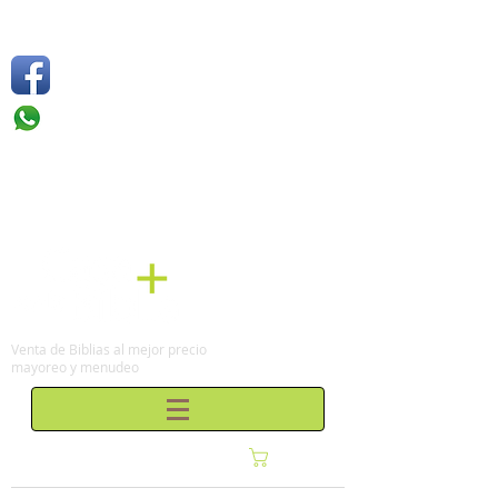
Síguenos
Móvil: +52 1
55 4136
6263
Tel: (0155)
57 50 10 00
en la Ciudad de México
Venta de Biblias al mejor precio
mayoreo y menudeo
Carrito