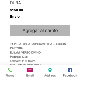
DURA
Precio
$150.00
Envío
Agregar al carrito
Título: LA BIBLIA LATINOAMÉRICA - EDICIÓN
PASTORAL
Editorial: VERBO DIVINO
Páginas: 1728
Formato: 11 x 16 cm.
ISBN: 978-84-8169-329-4
Encuadernación: TAPA DURA (CARTONÉ),
COSIDA, ESTAMPADO COLOR ORO
Phone
Email
Address
Facebook
Peso: 0.485 kg
-LETRA PEQUEÑA
-COLOR BLANCO
CLAVE:
01AALATN03AGTDBCNL