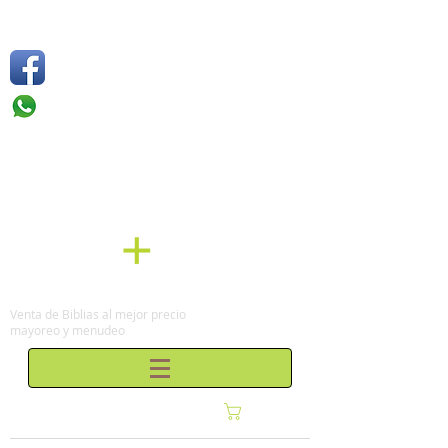
Síguenos
Móvil: +52 1
55 4136
6263
Tel: (0155)
57 50 10 00
en la Ciudad de México
Venta de Biblias al mejor precio
mayoreo y menudeo
Carrito