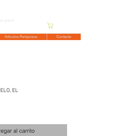
jor precio
Carrito
Artículos Religiosos
Contacto
ELO, EL
ecio
erta
egar al carrito