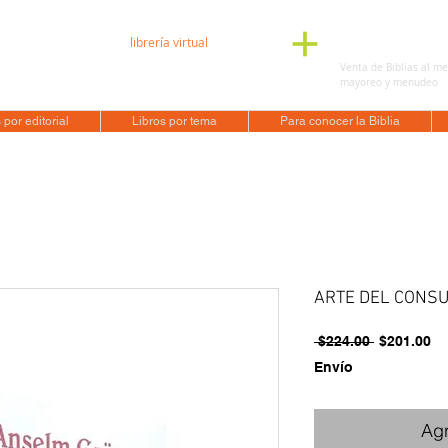
librería virtual
136 6263
Venta de Biblias al me
éxico
mayoreo y menudeo
 por editorial
Libros por tema
Para conocer la Biblia
ARTE DEL CONSU
Precio
Pr
 $224.00 
$201.00
de
Envío
of
Agr