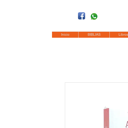
Síguenos
Móvil: +52 1
55 4
Tel: (0155)
57 50 10 00
en la Ciudad de M
Inicio
BIBLIAS
Libros