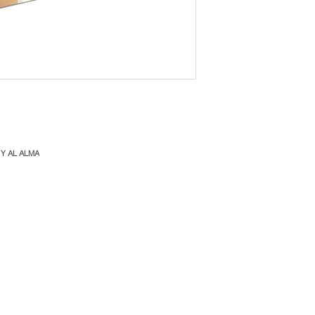
 Y AL ALMA
s de nuestro sitio web están sujetos a cambios y disponibilidad sin previo aviso.