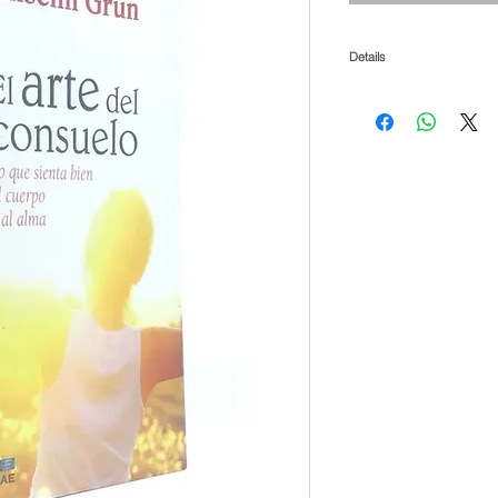
Details
Pablo Verdier Mazzara, espe
experiencia clínica y docen
conjunto de discursos de l
XII hasta Benedicto XVI, r
adicciones y el quehacer de 
de todo ello es un exhaust
pronunciamientos papales e
la salud mental, cuya fina
terapeuta, en el nivel que 
realidad admirable de la co
constituye, según palabras d
que Dios ha amado por sí 
su vocación sino en la ent