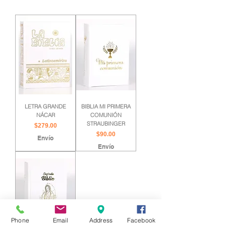
LETRA GRANDE
BIBLIA MI PRIMERA
NÁCAR
COMUNIÓN
STRAUBINGER
Precio
$279.00
Precio
$90.00
Envío
Envío
Phone
Email
Address
Facebook