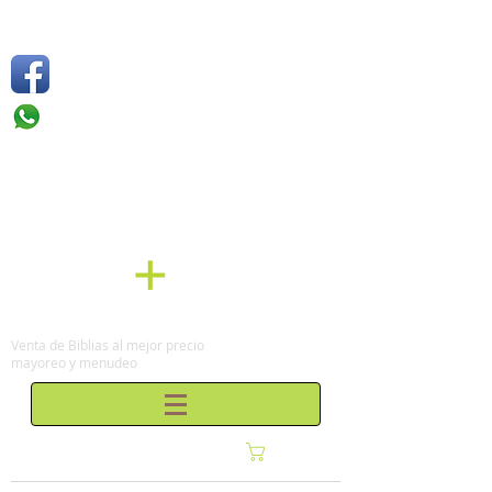
Síguenos
Móvil: +52 1
55 4136
6263
Tel: (0155)
57 50 10 00
en la Ciudad de México
Venta de Biblias al mejor precio
mayoreo y menudeo
Carrito