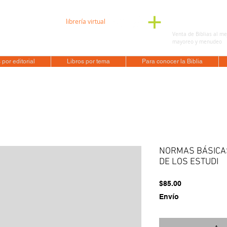
librería virtual
136 6263
Venta de Biblias al me
éxico
mayoreo y menudeo
 por editorial
Libros por tema
Para conocer la Biblia
NORMAS BÁSICA
DE LOS ESTUDI
Precio
$85.00
Envío