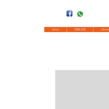
Síguenos
Móvil: +52 1
55 4
Tel: (0155)
57 50 10 00
en la Ciudad de M
Inicio
BIBLIAS
Libros