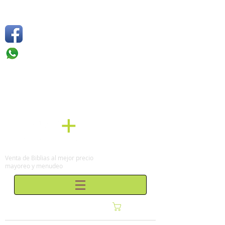
Síguenos
Móvil: +52 1
55 4136
6263
Tel: (0155)
57 50 10 00
en la Ciudad de México
Venta de Biblias al mejor precio
mayoreo y menudeo
Carrito