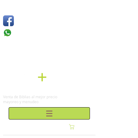
Síguenos
Móvil: +52 1
55 4136
6263
Tel: (0155)
57 50 10 00
en la Ciudad de México
Venta de Biblias al mejor precio
mayoreo y menudeo
Carrito