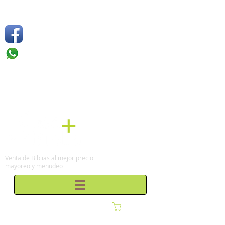
Síguenos
Móvil: +52 1
55 4136
6263
Tel: (0155)
57 50 10 00
en la Ciudad de México
Venta de Biblias al mejor precio
mayoreo y menudeo
Carrito