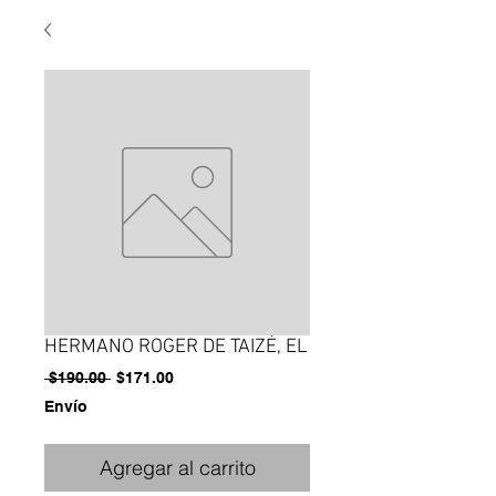
HERMANO ROGER DE TAIZÉ, EL
Precio
Precio
 $190.00 
$171.00
de
Envío
oferta
Agregar al carrito