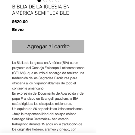
BIBLIA DE LA IGLESIA EN
AMÉRICA SEMIFLEXIBLE
Precio
$620.00
Envío
Agregar al carrito
La Biblia de la Iglesia en América (BIA) es un
proyecto del Consejo Episcopal Latinoamericano
(CELAM), que asumió el encargo de realizar una
traducción de las Sagradas Escrituras para
ofrecerla a los hispanohablantes de todo el
continente americano.
En expresión del Documento de Aparecida y del
papa Francisco en Evangelii gaudium, la BIA
está dirigida a los discípulos misioneros.
Un equipo de 26 especialistas latinoamericanos
–bajo la responsabilidad del obispo chileno
Santiago Silva Retamales– han estado
trabajando durante 15 años en la traducción de
los originales hebreo, arameo y griego, con
fidelidad al texto original, pero también al lector