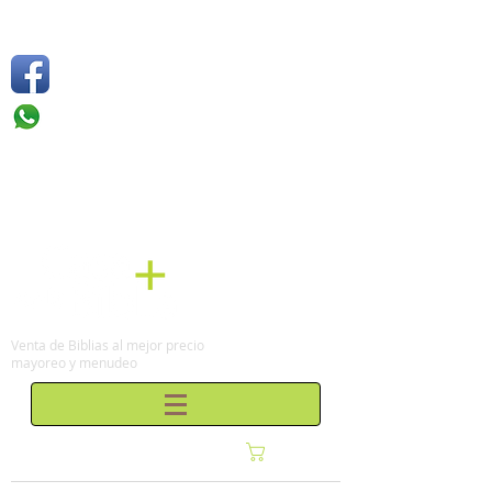
Síguenos
Móvil: +52 1
55 4136
6263
Tel: (0155)
57 50 10 00
en la Ciudad de México
Venta de Biblias al mejor precio
mayoreo y menudeo
Carrito